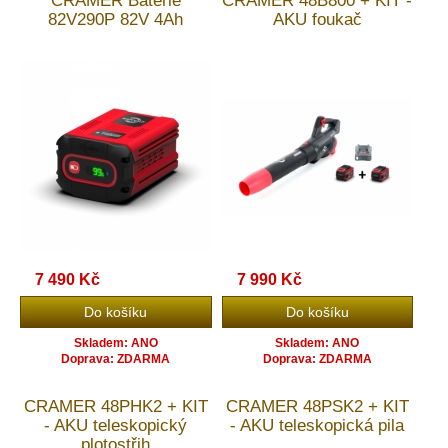
CRAMER Baterie
CRAMER 48B800 + KIT -
82V290P 82V 4Ah
AKU foukač
7 490 Kč
7 990 Kč
Skladem: ANO
Skladem: ANO
Doprava: ZDARMA
Doprava: ZDARMA
CRAMER 48PHK2 + KIT
CRAMER 48PSK2 + KIT
- AKU teleskopický
- AKU teleskopická pila
plotostřih