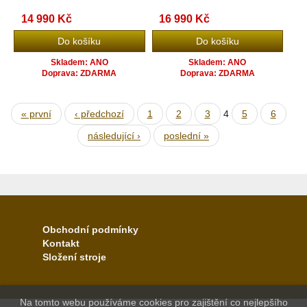
14 990 Kč
16 990 Kč
Skladem: ANO
Skladem: ANO
Doprava: ZDARMA
Doprava: ZDARMA
« první
‹ předchozí
1
2
3
4
5
6
následující ›
poslední »
Obchodní podmínky
Kontakt
Složení stroje
Na tomto webu používáme cookies pro zajištění co nejlepšího