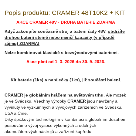
Popis produktu: CRAMER 48T10K2 + KIT
AKCE CRAMER 48V - DRUHÁ BATERIE ZDARMA
Když zakoupíte současně stroj a baterii řady 48V,
obdržíte
druhou baterii stejné nebo menší kapacity (v případě
zájmu) ZDARMA!
Nelze kombinovat klasické s bezvývodovými bateriemi.
Akce platí od 1. 3. 2026 do 30. 9. 2026.
Kit baterie (1ks) a nabíječky (1ks), již součástí balení.
CRAMER je globálním hráčem na světovém trhu.
Ale mozek
je ve Švédsku. Všechny výrobky
CRAMER
jsou navrženy a
vyvinuty ve výzkumných a vývojových zařízeních ve Švédsku,
USA a Číně.
Díky špičkovým technologiím v kombinaci s globálním dosahem
posouváme vývoj vysoce výkonných a odolných
akumulátorových nástrojů a zařízení kupředu.