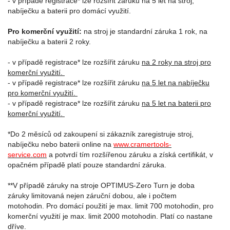
- v případě registrace* lze rozšířit záruku na 5 let na stroj,
nabíječku a baterii pro domácí využití.
Pro komerční využití:
na stroj je standardní záruka 1 rok, na
nabíječku a baterii 2 roky.
- v případě registrace* lze rozšířit záruku
na 2 roky na stroj pro
komerční využití.
- v případě registrace* lze rozšířit záruku
na 5 let na nabíječku
pro komerční využití.
- v případě registrace* lze rozšířit záruku
na 5 let na baterii pro
komerční využití.
*Do 2 měsíců od zakoupení si zákazník zaregistruje stroj,
nabíječku nebo baterii online na
www.cramertools-
service.com
a potvrdí tím rozšířenou záruku a získá certifikát, v
opačném případě platí pouze standardní záruka.
**V případě záruky na stroje OPTIMUS-Zero Turn je doba
záruky limitovaná nejen záruční dobou, ale i počtem
motohodin. Pro domácí použití je max. limit 700 motohodin, pro
komerční využití je max. limit 2000 motohodin. Platí co nastane
dříve.