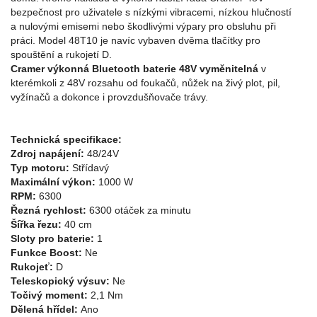
bezpečnost pro uživatele s nízkými vibracemi, nízkou hlučností
a nulovými emisemi nebo škodlivými výpary pro obsluhu při
práci. Model 48T10 je navíc vybaven dvěma tlačítky pro
spouštění a rukojetí D.
Cramer výkonná Bluetooth baterie 48V vyměnitelná
v
kterémkoli z 48V rozsahu od foukačů, nůžek na živý plot, pil,
vyžínačů a dokonce i provzdušňovače trávy.
Technická specifikace:
Zdroj napájení:
48/24V
Typ motoru:
Střídavý
Maximální výkon:
1000 W
RPM:
6300
Řezná rychlost:
6300 otáček za minutu
Šířka řezu:
40 cm
Sloty pro baterie:
1
Funkce Boost:
Ne
Rukojeť:
D
Teleskopický výsuv:
Ne
Točivý moment:
2,1 Nm
Dělená hřídel:
Ano