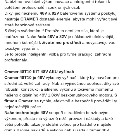
Nabízíme revoluční výkon, inovace a inteligentní řešení k
potěšení profesionálů i soukromých osob.
Díky jedinečnému
48V a 82V
bateriovému systému poskytují
nástroje
CRAMER
dostatek energie, abyste mohli vyřadit své
staré benzínové zařízení.
S čistým svědomím!!! Protože to není jen síla, která je
nadřazená. Naše
řada 48V a 82V
je nákladově efektivnější,
mnohem šetrnější k
životnímu prostředí
a nevystavuje vás
toxickým výparům.
Je to prostě inteligentní volba pro tvrdě pracující zahradní
profesionály.
Cramer 48T10 KIT 48V AKU vyžínač
Cramer 48T10 je 48V
výkonný vyžínač , který byl navržen pro
střední až velké zahrady. Nabízí výjimečnou odolnost díky své
robustní konstrukci a silnému výkonu a točivému momentu
našeho digitálního 48V 1,0kW bezkomutátorového motoru.
S
firmou Cramer
lze rychle, efektivně a bezpečně provádět i ty
nejnáročnější práce.
Naše technologie 48V
soupeří s tradičním benzínovým
výkonem, přesto má výrazně nižší provozní náklady a také
větší pohodlí, takže je ideální volbou pro každého majitele
domu. Kromě nákladů a výkonu nabízí řada Cramer 48V