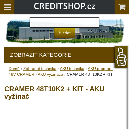
ZOBRAZIT KATEGORIE
Domů
›
Zahradní technika
›
AKU technika
›
AKU program
48V CRAMER
›
AKU vyžínače
› CRAMER 48T10K2 + KIT
CRAMER 48T10K2 + KIT - AKU
vyžínač