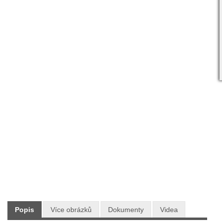
Skladem:
ANO
Dodání:
Ihned
Doprava:
ZDARMA PO CELÉ ČR
7 490 Kč
Maloobchodní cena:
s DPH
Typ: AKU program 48V CRAMER
Výrobce: CRAMER
Popis
Více obrázků
Dokumenty
Videa