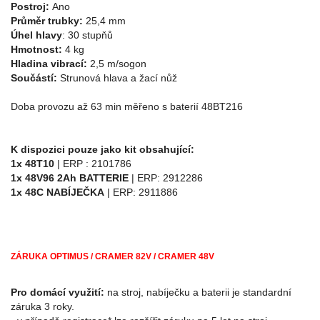
Postroj:
Ano
Průměr trubky:
25,4 mm
Úhel hlavy
: 30 stupňů
Hmotnost:
4 kg
Hladina vibrací:
2,5 m/sogon
Součástí:
Strunová hlava a žací nůž
Doba provozu až 63 min měřeno s baterií 48BT216
K dispozici pouze jako kit obsahující:
1x 48T10
| ERP : 2101786
1x 48V96 2Ah BATTERIE
| ERP: 2912286
1x 48C NABÍJEČKA
| ERP: 2911886
ZÁRUKA OPTIMUS / CRAMER 82V / CRAMER 48V
Pro domácí využití:
na stroj, nabíječku a baterii je standardní
záruka 3 roky.