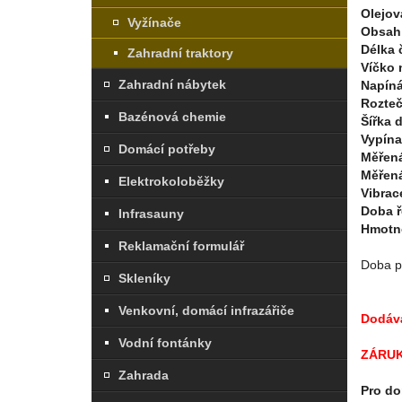
Olejov
Vyžínače
Obsah
Délka 
Zahradní traktory
Víčko 
Zahradní nábytek
Napíná
Rozteč
Bazénová chemie
Šířka 
Vypína
Domácí potřeby
Měřená
Měřená
Elektrokoloběžky
Vibrac
Doba ř
Infrasauny
Hmotn
Reklamační formulář
Doba p
Skleníky
Venkovní, domácí infrazářiče
Dodává
Vodní fontánky
ZÁRUK
Zahrada
Pro do