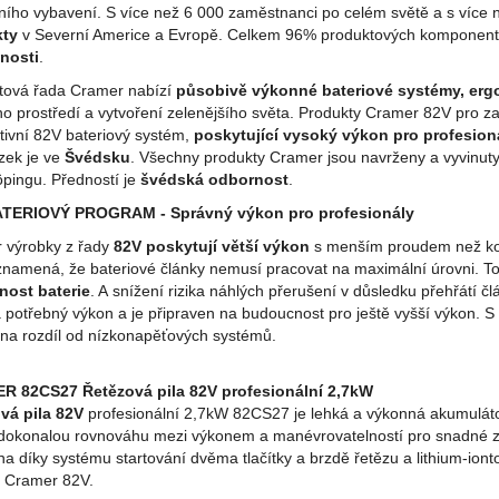
ního vybavení. S více než 6 000 zaměstnanci po celém světě a s více 
kty
v Severní Americe a Evropě. Celkem 96% produktových komponent
nosti
.
tová řada Cramer nabízí
působivě výkonné bateriové systémy, erg
ho prostředí a vytvoření zelenějšího světa. Produkty Cramer 82V pro zah
tivní 82V bateriový systém,
poskytující vysoký výkon pro profesioná
zek je ve
Švédsku
. Všechny produkty Cramer jsou navrženy a vyvinu
öpingu. Předností je
švédská odbornost
.
ATERIOVÝ PROGRAM - Správný výkon pro profesionály
 výrobky z řady
82V poskytují větší výkon
s menším proudem než kom
znamená, že bateriové články nemusí pracovat na maximální úrovni. T
tnost baterie
. A snížení rizika náhlých přerušení v důsledku přehřátí č
 potřebný výkon a je připraven na budoucnost pro ještě vyšší výkon. 
na rozdíl od nízkonapěťových systémů.
 82CS27 Řetězová pila 82V profesionální 2,7kW
vá pila 82V
profesionální 2,7kW 82CS27 je lehká a výkonná akumulátoro
 dokonalou rovnováhu mezi výkonem a manévrovatelností pro snadné zv
a díky systému startování dvěma tlačítky a brzdě řetězu a lithium-iont
i Cramer 82V.