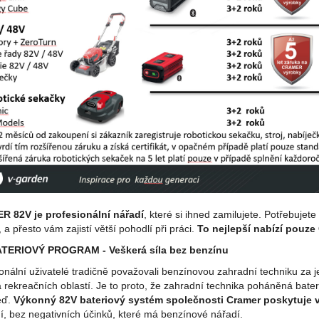
 82V je profesionální nářadí
, které si ihned zamilujete. Potřebujete
i, a přesto vám zajistí větší pohodlí při práci.
To nejlepší nabízí pouze
TERIOVÝ PROGRAM - Veškerá síla bez benzínu
onální uživatelé tradičně považovali benzínovou zahradní techniku za
 rekreačních oblastí. Je to proto, že zahradní technika poháněná bate
eď.
Výkonný 82V bateriový systém společnosti Cramer poskytuje 
í, bez negativních účinků, které má benzínové nářadí.