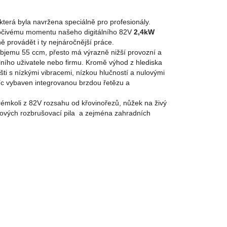
terá byla navržena speciálně pro profesionály.
 točivému momentu našeho digitálního 82V
2,4kW
 provádět i ty nejnáročnější práce.
objemu 55 ccm, přesto má výrazně nižší provozní a
lního uživatele nebo firmu. Kromě výhod z hlediska
i s nízkými vibracemi, nízkou hlučností a nulovými
íc vybaven integrovanou brzdou řetězu a
rémkoli z 82V rozsahu od křovinořezů, nůžek na živý
orových rozbrušovací pila a zejména zahradních