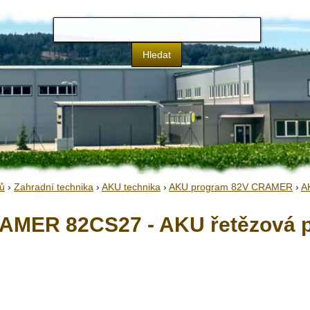
ů
›
Zahradní technika
›
AKU technika
›
AKU program 82V CRAMER
›
A
AMER 82CS27 - AKU řetězová p
Skladem:
Dodání:
I
Doprava: