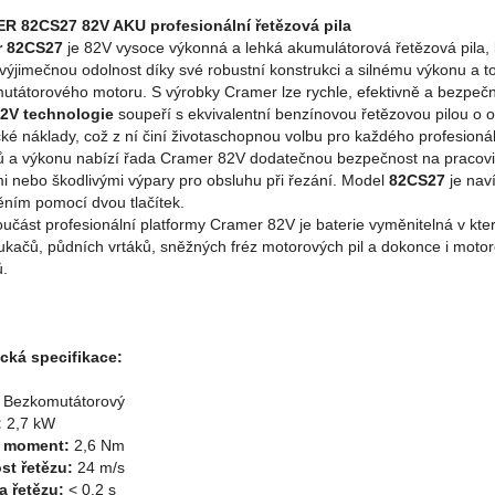
 82CS27 82V AKU profesionální řetězová pila
r 82CS27
je 82V vysoce výkonná a lehká akumulátorová řetězová pila, k
 výjimečnou odolnost díky své robustní konstrukci a silnému výkonu a
tátorového motoru. S výrobky Cramer lze rychle, efektivně a bezpečně
2V technologie
soupeří s ekvivalentní benzínovou řetězovou pilou o 
cké náklady, což z ní činí životaschopnou volbu pro každého profesioná
ů a výkonu nabízí řada Cramer 82V dodatečnou bezpečnost na pracovišt
i nebo škodlivými výpary pro obsluhu při řezání. Model
82CS27
je nav
ěním pomocí dvou tlačítek.
učást profesionální platformy Cramer 82V je baterie vyměnitelná v kte
oukačů, půdních vrtáků, sněžných fréz motorových pil a dokonce i mot
ů.
cká specifikace:
:
Bezkomutátorový
:
2,7 kW
ý moment:
2,6 Nm
st řetězu:
24 m/s
a řetězu:
< 0.2 s