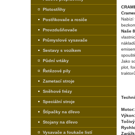
CRAMER
Plotostřihy
Crame
Nabízí
Postřikovače a rosiče
bezkomu
Provzdušňovače
Naše 8
vlastni
Průmyslové vysavače
náklad
emisem
Sestavy s vozíkem
spoušt
Půdní vrtáky
Jako so
plot, f
Řetězové pily
traktor
Zametací stroje
Sněhové frézy
Techni
Speciální stroje
Motor
Štípačky na dřevo
Výkon
Točiv
Stojany na dřevo
Rychlo
Vysavače a foukače listí
Zarážk