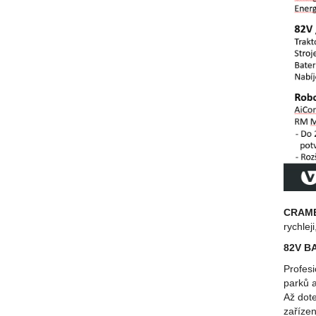
CRAMER
rychlej
82V BA
Profesi
parků a
Až dot
zařízen