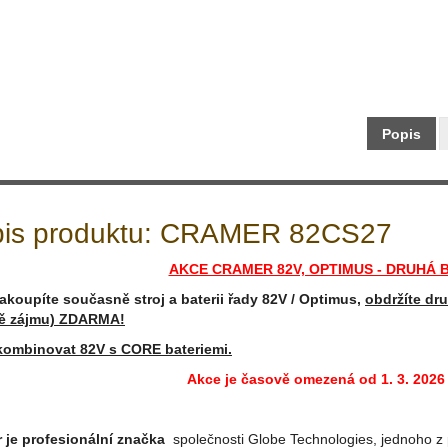
Maloobch
Typ: AKU
Výrobce:
Popis
is produktu: CRAMER 82CS27
AKCE CRAMER 82V, OPTIMUS - DRUHÁ 
akoupíte současně stroj a baterii řady 82V / Optimus,
obdržíte dru
dě zájmu) ZDARMA!
kombinovat 82V s CORE bateriemi.
Akce je časově omezená od 1. 3. 2026 
 je profesionální značka
společnosti Globe Technologies, jednoho z 