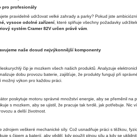
 pro profesionály
jete pravidelně udržovat velké zahrady a parky? Pokud jste ambiciózní
é, vysoce odolné zařízení
, které splňuje všechny požadavky udržite
riový systém Cramer 82V určen právě vám
.
tavujeme naše dosud nejvýkonnější komponenty
bleskurychlý čip je mozkem všech našich produktů. Analyzuje elektron
alizuje dobu provozu baterie, zajišťuje, že produkty fungují při správn
ší možný výkon pro každou práci.
tor poskytuje motoru správné množství energie, aby se přeměnil na př
uje s mozkem, aby se ujistil, že pracuje tak tvrdě, jak potřebuje. Nic v
ovozu a delší životnost.
e zdrojem veškeré mechanické síly. Což usnadňuje práci s těžkou, fyzick
uje s čipem a baterií, aby věděl, kdy použít plnou sílu a kdy se uklidni