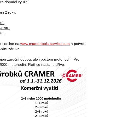
pro domácí využití.
rii 2 roky.
tí.
yužití.
tí.
rii online na
www.cramertools-service.com
a potvrdí
ardní záruka.
ejen záruční dobou, ale i počtem motohodin. Pro
 2000 motohodin. Platí co nastane dříve.