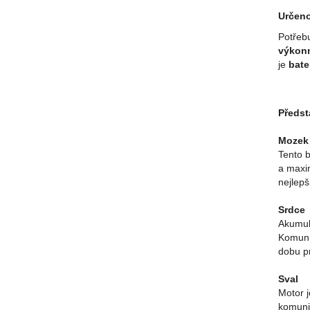
Určeno
Potřebu
výkonn
je
bate
Předs
Mozek
Tento 
a maxim
nejlep
Srdce
Akumulá
Komunik
dobu pr
Sval
Motor j
komunik