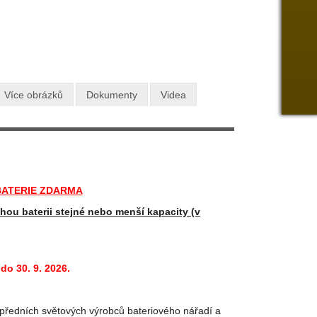
9 790 Kč
odní cena:
s DPH
 program 82V CRAMER
 CRAMER
Více obrázků
Dokumenty
Videa
BATERIE ZDARMA
hou baterii stejné nebo menší kapacity (v
do 30. 9. 2026.
předních světových výrobců bateriového nářadí a