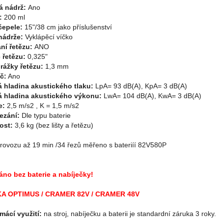
á nádrž:
Ano
:
200 ml
čepele:
15"/38 cm jako příslušenství
nádrže:
Vyklápěcí víčko
ní řetězu:
ANO
 řetězu:
0,325"
drážky řetězu:
1,3 mm
č:
Ano
 hladina akustického tlaku:
LpA= 93 dB(A), KpA= 3 dB(A)
 hladina akustického výkonu:
LwA= 104 dB(A), KwA= 3 dB(A)
e:
2,5 m/s2 , K = 1,5 m/s2
ezání:
Dle typu baterie
ost:
3,6 kg (bez lišty a řetězu)
rovozu až 19 min /34 řezů měřeno s bateriíí 82V580P
no bez baterie a nabíječky!
A OPTIMUS / CRAMER 82V / CRAMER 48V
mácí využití:
na stroj, nabíječku a baterii je standardní záruka 3 roky.