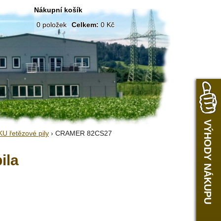
Nákupní košík
0
položek
Celkem:
0 Kč
VÝHODY NÁKUPU
KU řetězové pily
› CRAMER 82CS27
ila
ANO
hned
ZDARMA PO CELÉ ČR