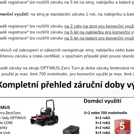
padě registrace* lze rozšířit záruku na 5 let na stroj, nabíječku a baterii 
merční využití:
na stroj je standardní záruka 1 rok, na nabíječku a bate
padě registrace* lze rozšířit záruku
na 2 roky na stroj pro komerční využi
padě registrace* lze rozšířit záruku
na 5 let na nabíječku pro komerční v
padě registrace* lze rozšířit záruku
na 5 let na baterii pro komerční využi
ěsíců od zakoupení si zákazník zaregistruje stroj, nabíječku nebo bate
šířenou záruku a získá certifikát, v opačném případě platí pouze stand
ípadě záruky na stroje OPTIMUS-Zero Turn je doba záruky limitovaná n
použití je max. limit 700 motohodin, pro komerční využití je max. limit