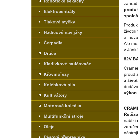
Robotické sekačky
zahrad
produ
Elektrocentrály
společ
Tlakové myčky
Produk
životní
Hadicové navijáky
a inova
Čerpadla
Ale mo
v Jönk
Drtiče
82V B
Kladívkové mulčovače
Cramer
Křovinořezy
proud 
a živo
Kolébková pila
dodává
výkon
Kultivátory
Motorová kolečka
CRAMER
Řetězo
Multifunkční stroje
nabízí
Oleje
zaručen
nástroj
Pásové přepravníky