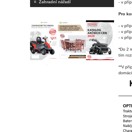
Zahradní nářadí
- v pří
Pro ko
- v pří
- v pří
- v pří
*Do 2 m
tím roz
**V př
domácí 