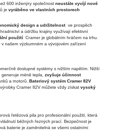
než 600 inženýry společnost
neustále vyvíjí nové
ů je
vyráběno ve vlastních prostorech
onomický design a udržitelnost
ve prospěch
radnictví a údržbu krajiny využívají efektivní
lní použití
. Cramer je globálním hráčem na trhu.
ty v našem výzkumném a vývojovém zařízení
erčně dostupné systémy s nižším napětím. Nižší
o generuje méně tepla,
zvyšuje účinnost
lánků a motorů.
Bateriový systém Cramer 82V
S výrobky Cramer 82V můžete vždy získat
vysoký
vá řetězová pila pro profesionální použití, která
ládnutí běžných řezných prací. Bezpečnost je
ová baterie je zaměnitelná se všemi ostatními