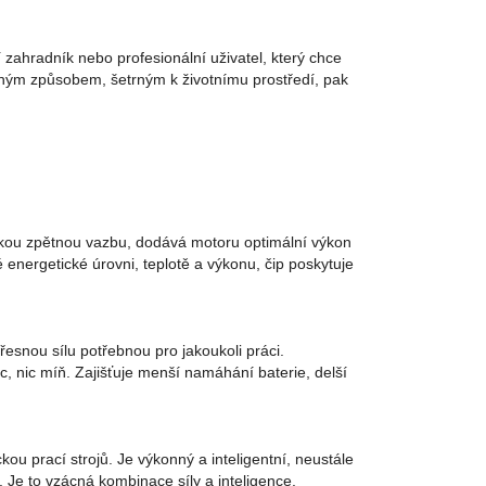
 zahradník nebo profesionální uživatel, který chce
lným způsobem, šetrným k životnímu prostředí, pak
ickou zpětnou vazbu, dodává motoru optimální výkon
é energetické úrovni, teplotě a výkonu, čip poskytuje
esnou sílu potřebnou pro jakoukoli práci.
íc, nic míň. Zajišťuje menší namáhání baterie, delší
ou prací strojů. Je výkonný a inteligentní, neustále
t. Je to vzácná kombinace síly a inteligence.