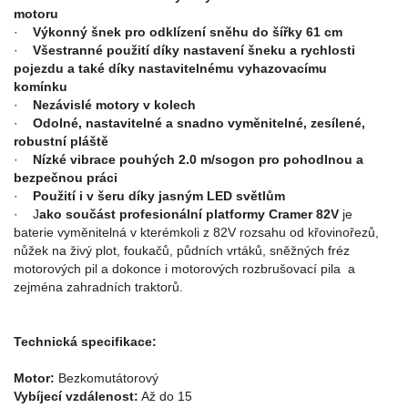
motoru
·
Výkonný šnek pro odklízení sněhu do šířky 61 cm
·
Všestranné použití díky nastavení šneku a rychlosti
pojezdu a také díky nastavitelnému vyhazovacímu
komínku
·
Nezávislé motory v kolech
·
Odolné, nastavitelné a snadno vyměnitelné, zesílené,
robustní pláště
·
Nízké vibrace pouhých 2.0 m/sogon pro pohodlnou a
bezpečnou práci
·
Použití i v šeru díky jasným LED světlům
· J
ako součást profesionální platformy Cramer 82V
je
baterie vyměnitelná v kterémkoli z 82V rozsahu od křovinořezů,
nůžek na živý plot, foukačů, půdních vrtáků, sněžných fréz
motorových pil a dokonce i motorových rozbrušovací pila a
zejména zahradních traktorů.
Technická specifikace:
Motor:
Bezkomutátorový
Vybíjecí vzdálenost:
Až do 15