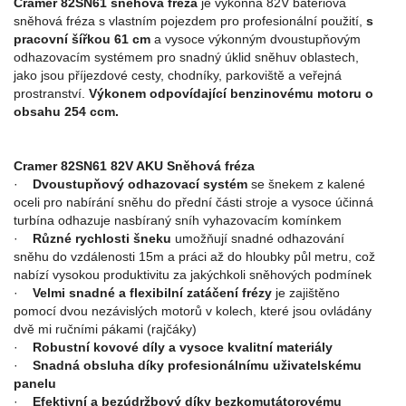
Cramer 82SN61 sněhová fréza
je výkonná 82V bateriová
sněhová fréza s vlastním pojezdem pro profesionální použití,
s
pracovní šířkou 61 cm
a vysoce výkonným dvoustupňovým
odhazovacím systémem pro snadný úklid sněhuv oblastech,
jako jsou příjezdové cesty, chodníky, parkoviště a veřejná
prostranství.
Výkonem odpovídající benzinovému motoru o
obsahu 254 ccm.
Cramer 82SN61 82V AKU Sněhová fréza
·
Dvoustupňový odhazovací systém
se šnekem z kalené
oceli pro nabírání sněhu do přední části stroje a vysoce účinná
turbína odhazuje nasbíraný sníh vyhazovacím komínkem
·
Různé rychlosti šneku
umožňují snadné odhazování
sněhu do vzdálenosti 15m a práci až do hloubky půl metru, což
nabízí vysokou produktivitu za jakýchkoli sněhových podmínek
·
Velmi snadné a flexibilní zatáčení frézy
je zajištěno
pomocí dvou nezávislých motorů v kolech, které jsou ovládány
dvě mi ručními pákami (rajčáky)
·
Robustní kovové díly a vysoce kvalitní materiály
·
Snadná obsluha díky profesionálnímu uživatelskému
panelu
·
Efektivní a bezúdržbový díky bezkomutátorovému