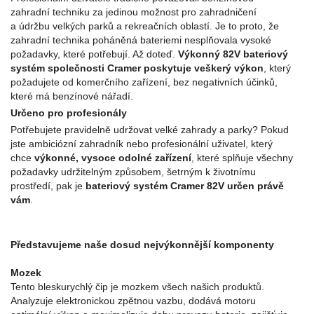
zahradní techniku za jedinou možnost pro zahradničení
a údržbu velkých parků a rekreačních oblastí. Je to proto, že
zahradní technika poháněná bateriemi nesplňovala vysoké
požadavky, které potřebují. Až doteď.
Výkonný 82V bateriový
systém společnosti Cramer poskytuje veškerý výkon
, který
požadujete od komerčního zařízení, bez negativních účinků,
které má benzínové nářadí.
Určeno pro profesionály
Potřebujete pravidelně udržovat velké zahrady a parky? Pokud
jste ambiciózní zahradník nebo profesionální uživatel, který
chce
výkonné, vysoce odolné zařízení
, které splňuje všechny
požadavky udržitelným způsobem, šetrným k životnímu
prostředí, pak je
bateriový systém Cramer 82V určen právě
vám
.
Představujeme naše dosud nejvýkonnější komponenty
Mozek
Tento bleskurychlý čip je mozkem všech našich produktů.
Analyzuje elektronickou zpětnou vazbu, dodává motoru