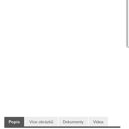
Skladem:
ANO
Dodání:
Ihned
Doprava:
ZDARMA PO CELÉ ČR
47 990 Kč
Maloobchodní cena:
s DPH
Typ: Sněhové frézy
Výrobce: CRAMER
Popis
Více obrázků
Dokumenty
Videa