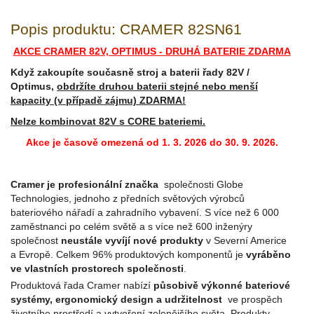
Popis produktu: CRAMER 82SN61
AKCE CRAMER 82V, OPTIMUS - DRUHÁ BATERIE ZDARMA
Když zakoupíte současně stroj a baterii řady 82V /
Optimus,
obdržíte druhou baterii stejné nebo menší
kapacity (v případě zájmu) ZDARMA!
Nelze kombinovat 82V s CORE bateriemi.
Akce je časově omezená od 1. 3. 2026 do 30. 9. 2026.
Cramer je profesionální značka
společnosti Globe
Technologies, jednoho z předních světových výrobců
bateriového nářadí a zahradního vybavení. S více než 6 000
zaměstnanci po celém světě a s více než 600 inženýry
společnost
neustále vyvíjí nové produkty
v Severní Americe
a Evropě. Celkem 96% produktových komponentů je
vyráběno
ve vlastních prostorech společnosti
.
Produktová řada Cramer nabízí
působivě výkonné bateriové
systémy, ergonomický design a udržitelnost
ve prospěch
životního prostředí a vytvoření zelenějšího světa. Produkty