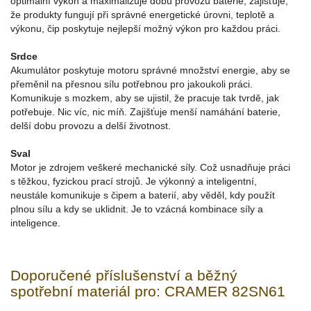
optimální výkon a maximalizuje dobu provozu baterie, zajišťuje,
že produkty fungují při správné energetické úrovni, teplotě a
výkonu, čip poskytuje nejlepší možný výkon pro každou práci.
Srdce
Akumulátor poskytuje motoru správné množství energie, aby se
přeměnil na přesnou sílu potřebnou pro jakoukoli práci.
Komunikuje s mozkem, aby se ujistil, že pracuje tak tvrdě, jak
potřebuje. Nic víc, nic míň. Zajišťuje menší namáhání baterie,
delší dobu provozu a delší životnost.
Sval
Motor je zdrojem veškeré mechanické síly. Což usnadňuje práci
s těžkou, fyzickou prací strojů. Je výkonný a inteligentní,
neustále komunikuje s čipem a baterií, aby věděl, kdy použít
plnou sílu a kdy se uklidnit. Je to vzácná kombinace síly a
inteligence.
Doporučené příslušenství a běžný
spotřební materiál pro: CRAMER 82SN61