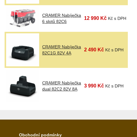
CRAMER Nabíječka
12 990 Kč
Kč s DPH
6 slotů 82C6
CRAMER Nabíječka
2 490 Kč
Kč s DPH
82C1G 82V 4A
CRAMER Nabíječka
3 990 Kč
Kč s DPH
dual 82C2 82V 8A
Obchodní podmínky