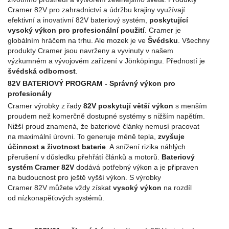
Cramer 82V pro zahradnictví a údržbu krajiny využívají
efektivní a inovativní 82V bateriový systém,
poskytující
vysoký výkon pro profesionální použití
. Cramer je
globálním hráčem na trhu. Ale mozek je ve
Švédsku
. Všechny
produkty Cramer jsou navrženy a vyvinuty v našem
výzkumném a vývojovém zařízení v Jönköpingu. Předností je
švédská odbornost
.
82V BATERIOVÝ PROGRAM - Správný výkon pro
profesionály
Cramer výrobky z řady
82V poskytují větší výkon
s menším
proudem než komerčně dostupné systémy s nižším napětím.
Nižší proud znamená, že bateriové články nemusí pracovat
na maximální úrovni. To generuje méně tepla,
zvyšuje
účinnost a životnost baterie
. A snížení rizika náhlých
přerušení v důsledku přehřátí článků a motorů.
Bateriový
systém Cramer 82V
dodává potřebný výkon a je připraven
na budoucnost pro ještě vyšší výkon. S výrobky
Cramer 82V můžete vždy získat
vysoký výkon
na rozdíl
od nízkonapěťových systémů.