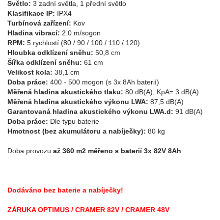
Světlo:
3 zadní světla, 1 přední světlo
Klasifikace IP:
IPX4
Turbínová zařízení:
Kov
Hladina vibrací:
2.0 m/sogon
RPM:
5 rychlostí (80 / 90 / 100 / 110 / 120)
Hloubka odklízení sněhu:
50,8 cm
Šířka odklízení sněhu:
61 cm
Velikost kola:
38,1 cm
Doba práce:
400 - 500 mogon (s 3x 8Ah baterií)
Měřená hladina akustického tlaku:
80 dB(A), KpA= 3 dB(A)
Měřená hladina akustického výkonu LWA:
87,5 dB(A)
Garantovaná hladina akustického výkonu LWA.d:
91 dB(A)
Doba práce:
Dle typu baterie
Hmotnost (bez akumulátoru a nabíječky):
80 kg
Doba provozu
až 360 m2 měřeno s baterií 3x 82V 8Ah
Dodáváno bez baterie a nabíječky!
ZÁRUKA OPTIMUS / CRAMER 82V / CRAMER 48V