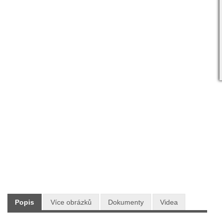
Skladem:
ANO
Dodání:
Ihned
Doprava:
ZDARMA PO CELÉ ČR
46 990 Kč
Maloobchodní cena:
s DPH
Typ: AKU CRAMER OPTIMUS
Výrobce: CRAMER
Popis
Více obrázků
Dokumenty
Videa