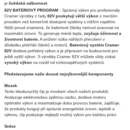
je
švédská odbornost
.
82V BATERIOVÝ PROGRAM
- Správný výkon pro profesionály
Cramer výrobky z řady
82V poskytují větší výkon
s menším
proudem než komerčně dostupné systémy s nižším napětím.
Nižší proud znamená, že bateriové články nemusí pracovat na
maximální úrovni. To generuje méně tepla,
zvyšuje účinnost a
životnost baterie.
A snížení rizika náhlých přerušení v
důsledku přehřátí článků a motorů.
Bateriový systém Cramer
82V
dodává potřebný výkon a je připraven na budoucnost pro
ještě vyšší výkon. S výrobky Cramer 82V můžete vždy získat
vysoký výkon
na rozdíl od nízkonapěťových systémů.
Představujeme naše dosud nejvýkonnější komponenty
Mozek
Tento bleskurychlý čip je mozkem všech našich produktů.
Analyzuje elektronickou zpětnou vazbu, dodává motoru
optimální výkon a maximalizuje dobu provozu baterie, zajišťuje,
že produkty fungují při správné energetické úrovni, teplotě a
výkonu, čip poskytuje nejlepší možný výkon pro každou práci.
Srdce