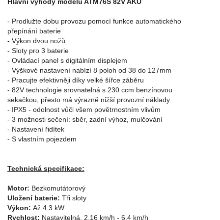
Hlavní výhody modelu ATM76S 82V AKU
- Prodlužte dobu provozu pomocí funkce automatického
přepínání baterie
- Výkon dvou nožů
- Sloty pro 3 baterie
- Ovládací panel s digitálním displejem
- Výškové nastavení nabízí 8 poloh od 38 do 127mm
- Pracujte efektivněji díky velké šířce záběru
- 82V technologie srovnatelná s 230 ccm benzínovou
sekačkou, přesto má výrazně nižší provozní náklady
- IPX5 - odolnost vůči všem povětrnostním vlivům
- 3 možnosti sečení: sběr, zadní výhoz, mulčování
- Nastavení řidítek
- S vlastním pojezdem
Technická specifikace:
Motor:
Bezkomutátorový
Uložení baterie:
Tři sloty
Výkon:
Až 4.3 kW
Rychlost:
Nastavitelná, 2.16 km/h - 6.4 km/h