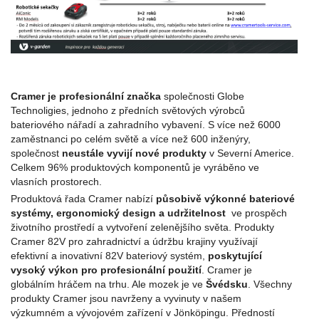
Cramer je profesionální značka
společnosti Globe
Technoligies, jednoho z předních světových výrobců
bateriového nářadí a zahradního vybavení. S více než 6000
zaměstnanci po celém světě a více než 600 inženýry,
společnost
neustále vyvijí nové produkty
v Severní Americe.
Celkem 96% produktových komponentů je vyráběno ve
vlasních prostorech.
Produktová řada Cramer nabízí
působivě výkonné bateriové
systémy, ergonomický design a udržitelnost
ve prospěch
životního prostředí a vytvoření zelenějšího světa. Produkty
Cramer 82V pro zahradnictví a údržbu krajiny využívají
efektivní a inovativní 82V bateriový systém,
poskytující
vysoký výkon pro profesionální použití
. Cramer je
globálním hráčem na trhu. Ale mozek je ve
Švédsku
. Všechny
produkty Cramer jsou navrženy a vyvinuty v našem
výzkumném a vývojovém zařízení v Jönköpingu. Předností