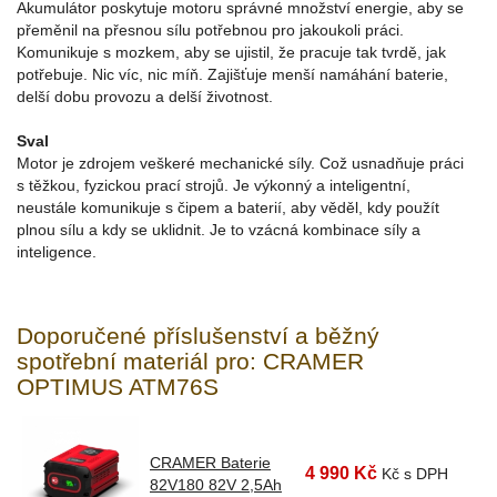
Akumulátor poskytuje motoru správné množství energie, aby se
přeměnil na přesnou sílu potřebnou pro jakoukoli práci.
Komunikuje s mozkem, aby se ujistil, že pracuje tak tvrdě, jak
potřebuje. Nic víc, nic míň. Zajišťuje menší namáhání baterie,
delší dobu provozu a delší životnost.
Sval
Motor je zdrojem veškeré mechanické síly. Což usnadňuje práci
s těžkou, fyzickou prací strojů. Je výkonný a inteligentní,
neustále komunikuje s čipem a baterií, aby věděl, kdy použít
plnou sílu a kdy se uklidnit. Je to vzácná kombinace síly a
inteligence.
Doporučené příslušenství a běžný
spotřební materiál pro: CRAMER
OPTIMUS ATM76S
CRAMER Baterie
4 990 Kč
Kč s DPH
82V180 82V 2,5Ah