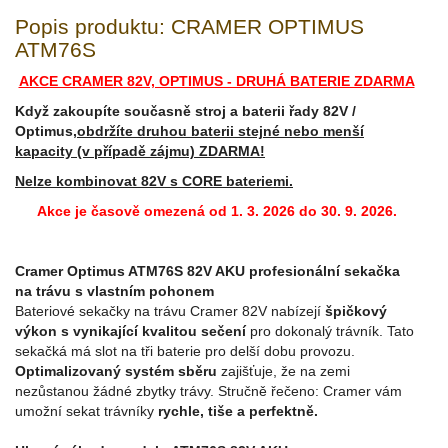
Popis produktu: CRAMER OPTIMUS
ATM76S
AKCE CRAMER 82V, OPTIMUS - DRUHÁ BATERIE ZDARMA
Když zakoupíte současně stroj a baterii řady 82V /
Optimus,
obdržíte druhou baterii stejné nebo menší
kapacity (v případě zájmu) ZDARMA!
Nelze kombinovat 82V s CORE bateriemi.
Akce je časově omezená od 1. 3. 2026 do 30. 9. 2026.
Cramer Optimus ATM76S 82V AKU profesionální sekačka
na trávu s vlastním pohonem
Bateriové sekačky na trávu Cramer 82V nabízejí
špičkový
výkon s vynikající kvalitou sečení
pro dokonalý trávník. Tato
sekačká má slot na tři baterie pro delší dobu provozu.
Optimalizovaný systém sběru
zajišťuje, že na zemi
nezůstanou žádné zbytky trávy. Stručně řečeno: Cramer vám
umožní sekat trávníky
rychle, tiše a perfektně.