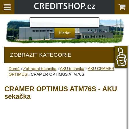
ZOBRAZIT KATEGORIE
Domů
›
Zahradní technika
›
AKU technika
›
AKU CRAMER
OPTIMUS
› CRAMER OPTIMUS ATM76S
CRAMER OPTIMUS ATM76S - AKU
sekačka