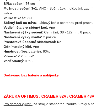
Šířka sečení:
76 cm
Možnosti sečení 3v1:
ANO - Sběr trávy, mulčování, zadní
výhoz
Velikost koše:
85L
Sběrný koš na trávu:
Látkový koš s ochranou proti prachu
Vodicí lišta pro sběrný koš:
Ano
Nastavení výšky sečení:
Centrální, 38 - 127mm, 8 pozic
Nastavení výšky madla:
2 pozice
Prostorově úsporné skladování: N
e
Odnímatelný klíč:
Ano
Hmotnost (bez baterie):
83kg
Vibrace:
< 2.5 m/s2
Voděodolný:
IPX5
Dodáváno bez baterie a nabíječky.
ZÁRUKA OPTIMUS / CRAMER 82V / CRAMER 48V
Pro domácí využití:
na stroj je standardní záruka 3 roky a na