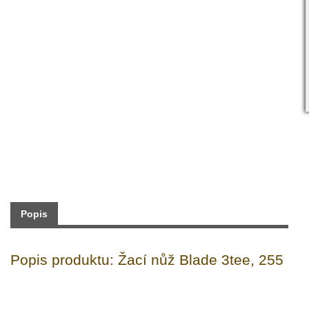
Skladem:
NE
Dodání:
Neznámá dostupnost
399 Kč
Maloobchodní cena:
s DPH
Typ: Příslušenství ke křovinořezům
Výrobce: ACTIVE
Popis
Popis produktu: Žací nůž Blade 3tee, 255