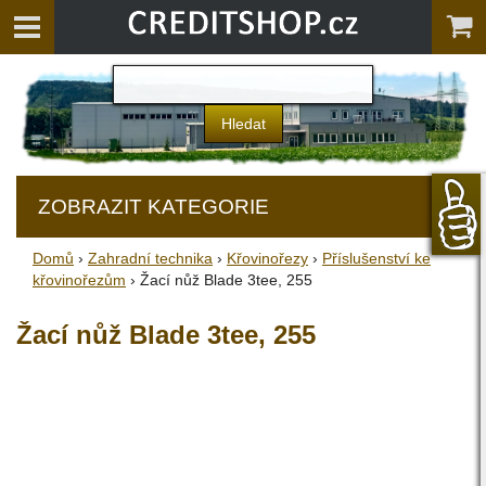
ZOBRAZIT KATEGORIE
Domů
›
Zahradní technika
›
Křovinořezy
›
Příslušenství ke
křovinořezům
› Žací nůž Blade 3tee, 255
Žací nůž Blade 3tee, 255