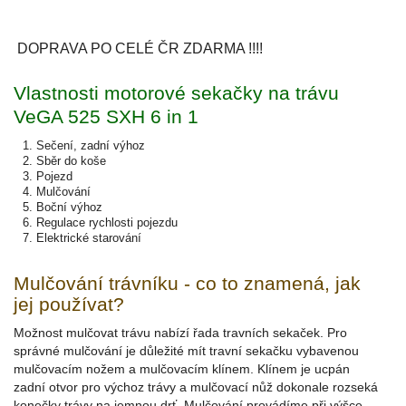
DOPRAVA PO CELÉ ČR ZDARMA !!!!
Vlastnosti motorové sekačky na trávu
VeGA 525 SXH 6 in 1
Sečení, zadní výhoz
Sběr do koše
Pojezd
Mulčování
Boční výhoz
Regulace rychlosti pojezdu
Elektrické starování
Mulčování trávníku - co to znamená, jak
jej používat?
Možnost mulčovat trávu nabízí řada travních sekaček. Pro
správné mulčování je důležité mít travní sekačku vybavenou
mulčovacím nožem a mulčovacím klínem. Klínem je ucpán
zadní otvor pro výchoz trávy a mulčovací nůž dokonale rozseká
konečky trávy na jemnou drť. Mulčování provádíme při výšce