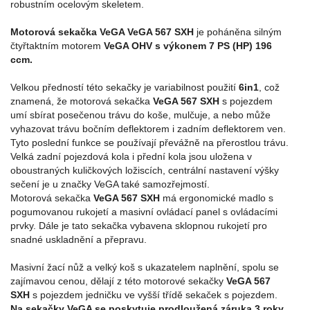
robustním ocelovým skeletem.
Motorová sekačka VeGA VeGA 567 SXH
je poháněna silným
čtyřtaktním motorem
VeGA OHV s výkonem 7 PS (HP) 196
ccm.
Velkou předností této sekačky je variabilnost použití
6in1
, což
znamená, že motorová sekačka
VeGA 567 SXH
s pojezdem
umí sbírat posečenou trávu do koše, mulčuje, a nebo může
vyhazovat trávu bočním deflektorem i zadním deflektorem ven.
Tyto poslední funkce se používají převážně na přerostlou trávu.
Velká zadní pojezdová kola i přední kola jsou uložena v
oboustraných kuličkových ložiscích, centrální nastavení výšky
sečení je u značky VeGA také samozřejmostí.
Motorová sekačka
VeGA 567 SXH
má ergonomické madlo s
pogumovanou rukojetí a masivní ovládací panel s ovládacími
prvky. Dále je tato sekačka vybavena sklopnou rukojetí pro
snadné uskladnění a přepravu.
Masivní žací nůž a velký koš s ukazatelem naplnění, spolu se
zajímavou cenou, dělají z této motorové sekačky
VeGA 567
SXH
s pojezdem jedničku ve vyšší třídě sekaček s pojezdem.
Na sekačky VeGA se poskytuje prodloužená záruka 3 roky.