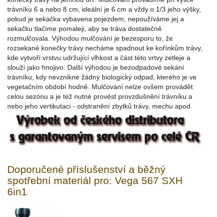
trávníku 6 a nebo 8 cm, ideální je 6 cm a vždy o 1/3 jeho výšky,
pokud je sekačka vybavena pojezdem, nepoužíváme jej a
sekačku tlačíme pomaleji, aby se tráva dostatečně
rozmulčovala. Výhodou mulčování je bezesporu to, že
rozsekané konečky trávy necháme spadnout ke kořínkům trávy,
kde vytvoří vrstvu udržující vlhkost a část této vrtvy zetleje a
slouží jako hnojivo. Další výhodou je bezodpadové sekání
trávníku, kdy nevznikne žádný biologický odpad, kterého je ve
vegetačním období hodně. Mulčování nelze ovšem provádět
celou sezónu a je též nutné provést provzdušnění trávníku a
nebo jeho vertikutaci - odstranění zbytků trávy, mechu apod.
Doporučené příslušenství a běžný
spotřební materiál pro: Vega 567 SXH
6in1