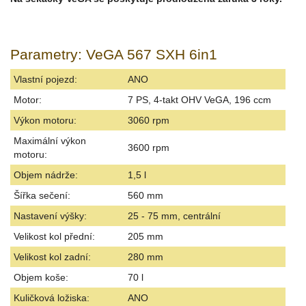
Parametry: VeGA 567 SXH 6in1
Vlastní pojezd:
ANO
Motor:
7 PS, 4-takt OHV VeGA, 196 ccm
Výkon motoru:
3060 rpm
Maximální výkon
3600 rpm
motoru:
Objem nádrže:
1,5 l
Šířka sečení:
560 mm
Nastavení výšky:
25 - 75 mm, centrální
Velikost kol přední:
205 mm
Velikost kol zadní:
280 mm
Objem koše:
70 l
Kuličková ložiska:
ANO