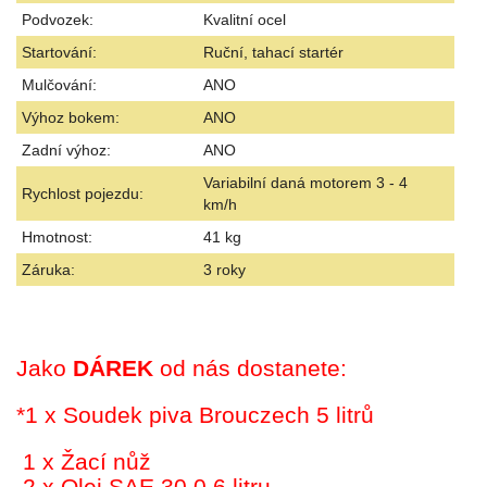
Podvozek:
Kvalitní ocel
Startování:
Ruční, tahací startér
Mulčování:
ANO
Výhoz bokem:
ANO
Zadní výhoz:
ANO
Variabilní daná motorem 3 - 4
Rychlost pojezdu:
km/h
Hmotnost:
41 kg
Záruka:
3 roky
Jako
DÁREK
od nás dostanete:
*1 x Soudek piva Brouczech 5 litrů
1 x Žací nůž
2 x Olej SAE 30 0,6 litru