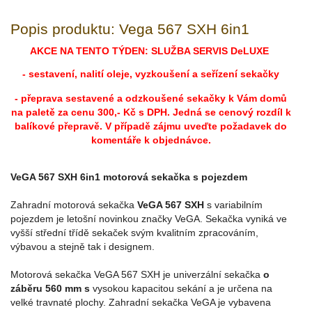
Popis produktu: Vega 567 SXH 6in1
AKCE NA TENTO TÝDEN: SLUŽBA SERVIS DeLUXE
- sestavení, nalití oleje, vyzkoušení a seřízení sekačky
- přeprava sestavené a odzkoušené sekačky k Vám domů
na paletě za cenu 300,- Kč s DPH. Jedná se cenový rozdíl k
balíkové přepravě.
V případě zájmu uveďte požadavek do
komentáře k objednávce.
VeGA 567 SXH 6in1 motorová sekačka s pojezdem
Zahradní motorová sekačka
VeGA 567 SXH
s variabilním
pojezdem je letošní novinkou značky VeGA. Sekačka vyniká ve
vyšší střední třídě sekaček svým kvalitním zpracováním,
výbavou a stejně tak i designem.
Motorová sekačka VeGA 567 SXH je univerzální sekačka
o
záběru 560 mm s
vysokou kapacitou sekání a je určena na
velké travnaté plochy. Zahradní sekačka VeGA je vybavena