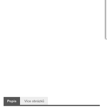
Skladem:
ANO
Dodání:
Ihned
Doprava:
ZDARMA PO CELÉ ČR
8 790 Kč
Maloobchodní cena:
s DPH
Typ: Sekačky
Výrobce: VeGA
Popis
Více obrázků