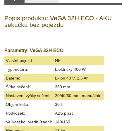
Popis produktu: VeGA 32H ECO - AKU
sekačka bez pojezdu
Parametry: VeGA 32H ECO
Vlastní pojezd:
NE
Typ motoru:
Elektrický 400 W
Baterie:
Li-ion 40 V, 2,5 Ah
Šířka sečení:
330 mm
Nastavení výšky sečení:
20/40/60 mm, manuálníní
Objem koše:
30 l
Podvozek:
ABS plast
Velikost kol přední/zadní:
140/160
Hmotnost:
13 kg