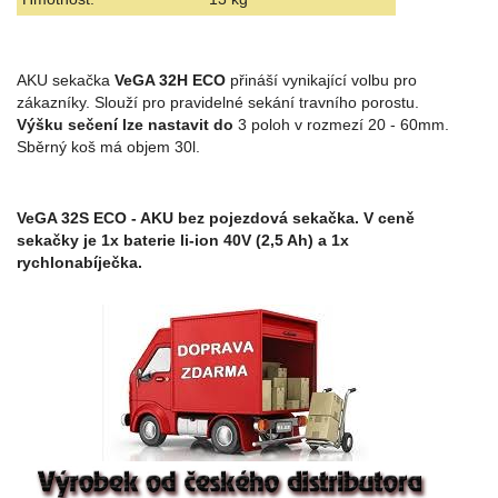
AKU sekačka
VeGA 32H ECO
přináší vynikající volbu pro
zákazníky. Slouží pro pravidelné sekání travního porostu.
Výšku sečení lze nastavit do
3 poloh v rozmezí 20 - 60mm.
Sběrný koš má objem 30l.
VeGA 32S ECO - AKU bez pojezdová sekačka. V ceně
sekačky je 1x baterie li-ion 40V (2,5 Ah) a 1x
rychlonabíječka.