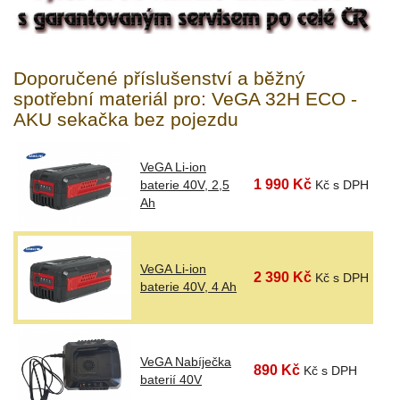
Doporučené příslušenství a běžný
spotřební materiál pro: VeGA 32H ECO -
AKU sekačka bez pojezdu
VeGA Li-ion
1 990 Kč
baterie 40V, 2,5
Kč s DPH
Ah
VeGA Li-ion
2 390 Kč
Kč s DPH
baterie 40V, 4 Ah
VeGA Nabíječka
890 Kč
Kč s DPH
baterií 40V