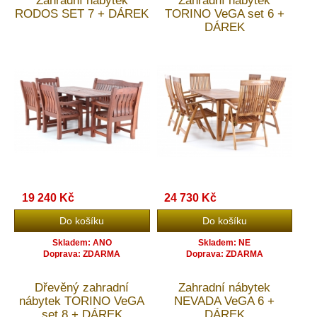
Zahradní nábytek
Zahradní nábytek
RODOS SET 7 + DÁREK
TORINO VeGA set 6 +
DÁREK
19 240 Kč
24 730 Kč
Skladem: ANO
Skladem: NE
Doprava: ZDARMA
Doprava: ZDARMA
Dřevěný zahradní
Zahradní nábytek
nábytek TORINO VeGA
NEVADA VeGA 6 +
set 8 + DÁREK
DÁREK