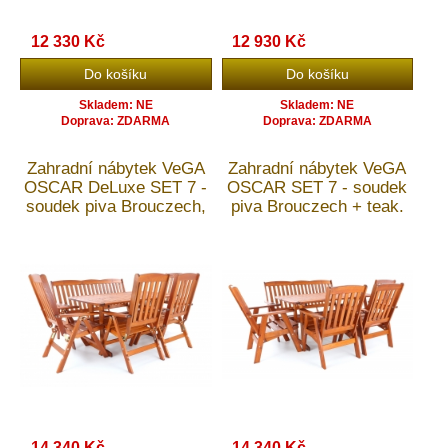
12 330 Kč
12 930 Kč
Skladem: NE
Skladem: NE
Doprava: ZDARMA
Doprava: ZDARMA
Zahradní nábytek VeGA
Zahradní nábytek VeGA
OSCAR DeLuxe SET 7 -
OSCAR SET 7 - soudek
soudek piva Brouczech,
piva Brouczech + teak.
teak. olej + doprava
olej + doprava ZDARMA
ZDARMA
14 340 Kč
14 340 Kč