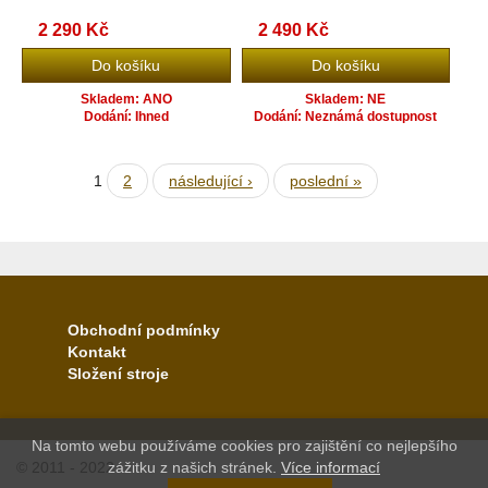
2 290 Kč
2 490 Kč
Skladem: ANO
Skladem: NE
Dodání: Ihned
Dodání: Neznámá dostupnost
1
2
následující ›
poslední »
Obchodní podmínky
Kontakt
Složení stroje
Na tomto webu používáme cookies pro zajištění co nejlepšího
© 2011 - 2022
zážitku z našich stránek.
Více informací